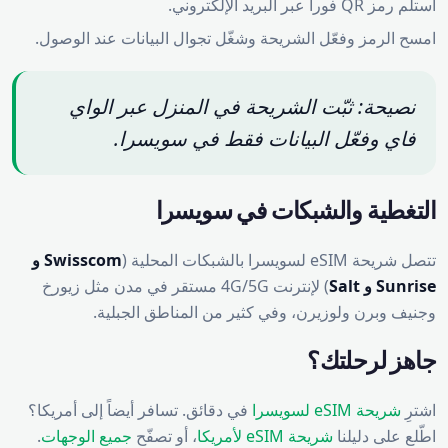
استلم رمز QR فوراً عبر البريد الإلكتروني.
امسح الرمز وفعّل الشريحة وشغّل تجوال البيانات عند الوصول.
نصيحة: ثبّت الشريحة في المنزل عبر الواي
فاي وفعّل البيانات فقط في سويسرا.
التغطية والشبكات في سويسرا
تتصل شريحة eSIM لسويسرا بالشبكات المحلية (
Swisscom و
Sunrise و Salt
) لإنترنت 4G/5G مستقر في مدن مثل زيورخ
وجنيف وبرن ولوزيرن، وفي كثير من المناطق الجبلية.
جاهز لرحلتك؟
اشترِ
شريحة eSIM لسويسرا
في دقائق. تسافر أيضاً إلى أمريكا؟
اطّلع على دليلنا
شريحة eSIM لأمريكا
، أو تصفّح
جميع الوجهات
.