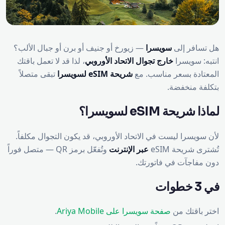
هل تسافر إلى
سويسرا
— زيورخ أو جنيف أو برن أو جبال الألب؟
انتبه: سويسرا
خارج تجوال الاتحاد الأوروبي
، لذا قد لا تعمل باقتك
المعتادة بسعر مناسب. مع
شريحة eSIM لسويسرا
تبقى متصلاً
بتكلفة منخفضة.
لماذا شريحة eSIM لسويسرا؟
لأن سويسرا ليست في الاتحاد الأوروبي، قد يكون التجوال مكلفاً.
تُشترى شريحة eSIM
عبر الإنترنت
وتُفعّل برمز QR — متصل فوراً
دون مفاجآت في فاتورتك.
في 3 خطوات
اختر باقتك من
صفحة سويسرا على Ariya Mobile
.