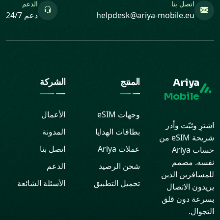
اتصل بنا
الدعم
helpdesk@ariya-mobile.eu
دعم 24/7
Ariya
المنتج
الشركة
Mobile
وجهات eSIM
الأعمال
اشترِ وثبّت وأدر
بطاقات الهدايا
المدونة
شريحة eSIM من
عملات Ariya
اتصل بنا
حساب Ariya
نفسه. مصمم
شحن الرصيد
الدعم
للمسافرين الذين
تحميل التطبيق
الأسئلة الشائعة
يريدون الاتصال
بسرعة دون قلق
التجوال.