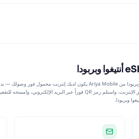
مع شريحة eSIM أنتيغوا وبربودا من Ariya Mobile يكون لديك إنترنت محمول
عناء في المطار. اشترِ عبر الإنترنت، واستلم رمز QR فوراً عبر البريد الإلكتر
غوا وبربودا.