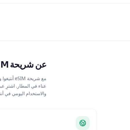
عن شريحة eSIM أنتيغوا وبربودا
والاستخدام اليومي في أنتي