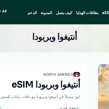
eS
بطاقات الهدايا
كيف يعمل
المدونة
الدعم
اللغة
أنتيغوا وبربودا
NORTH AMERICA
أنتيغوا وبربودا
eSIM
ابقَ متصلاً في أنتيغوا وبربودا مع باقات بيانات للسف
تفعيل فوري