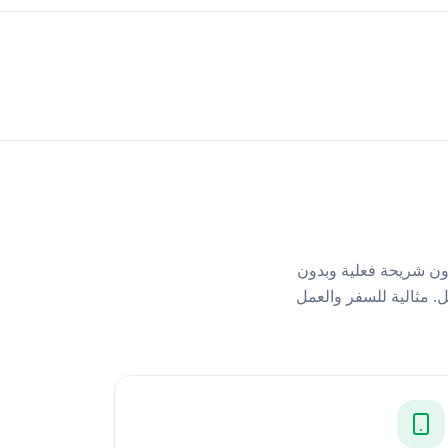
 فور وصولك — بدون شريحة فعلية وبدون
وني، وامسحه للتفعيل. مثالية للسفر والعمل