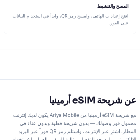
المسح والتنشيط
افتح إعدادات الهاتف، وامسح رمز QR، وابدأ في استخدام البيانات
على الفور.
عن شريحة eSIM أرمينيا
مع شريحة eSIM أرمينيا من Ariya Mobile يكون لديك إنترنت
محمول فور وصولك — بدون شريحة فعلية وبدون عناء في
المطار. اشترِ عبر الإنترنت، واستلم رمز QR فوراً عبر البريد
الإلكتروني، وامسحه للتفعيل. مثالية للسفر والعمل والاستخدام