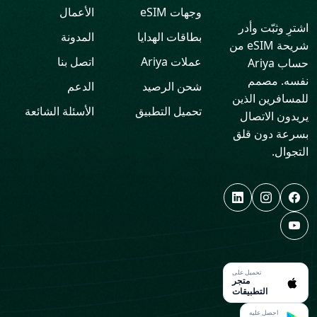
وجهات eSIM
الأعمال
اشترِ وثبّت وأدر
بطاقات الهدايا
المدونة
شريحة eSIM من
عملات Ariya
اتصل بنا
حساب Ariya
نفسه. مصمم
شحن الرصيد
الدعم
للمسافرين الذين
تحميل التطبيق
الأسئلة الشائعة
يريدون الاتصال
بسرعة دون قلق
التجوال.
تحميل على
متجر
التطبيقات
احصل عليه