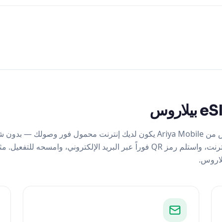
مع شريحة eSIM بيلاروس من Ariya Mobile يكون لديك إنترنت محمول فور وصو
في المطار. اشترِ عبر الإنترنت، واستلم رمز QR فوراً عبر البريد الإلكتروني، وامسح
لاروس.