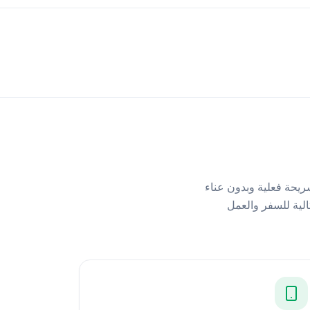
لك — بدون شريحة فعلية وبدون عناء
ه للتفعيل. مثالية للسفر والعمل