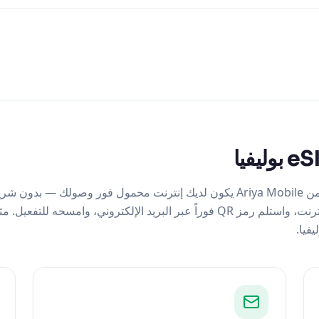
مع شريحة eSIM بوليفيا من Ariya Mobile يكون لديك إنترنت محمول فور وصولك 
في المطار. اشترِ عبر الإنترنت، واستلم رمز QR فوراً عبر البريد الإلكتروني، وامسح
فيا.