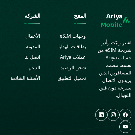
Ariya
المنتج
الشركة
Mobile
وجهات eSIM
الأعمال
اشترِ وثبّت وأدر
بطاقات الهدايا
المدونة
شريحة eSIM من
عملات Ariya
اتصل بنا
حساب Ariya
نفسه. مصمم
شحن الرصيد
الدعم
للمسافرين الذين
تحميل التطبيق
الأسئلة الشائعة
يريدون الاتصال
بسرعة دون قلق
التجوال.