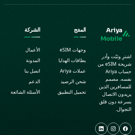
Ariya
المنتج
الشركة
Mobile
وجهات eSIM
الأعمال
اشترِ وثبّت وأدر
بطاقات الهدايا
المدونة
شريحة eSIM من
عملات Ariya
اتصل بنا
حساب Ariya
نفسه. مصمم
شحن الرصيد
الدعم
للمسافرين الذين
تحميل التطبيق
الأسئلة الشائعة
يريدون الاتصال
بسرعة دون قلق
التجوال.