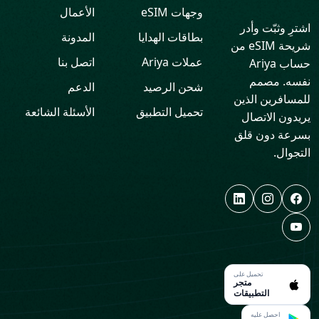
وجهات eSIM
الأعمال
اشترِ وثبّت وأدر
بطاقات الهدايا
المدونة
شريحة eSIM من
عملات Ariya
اتصل بنا
حساب Ariya
نفسه. مصمم
شحن الرصيد
الدعم
للمسافرين الذين
تحميل التطبيق
الأسئلة الشائعة
يريدون الاتصال
بسرعة دون قلق
التجوال.
تحميل على
متجر
التطبيقات
احصل عليه