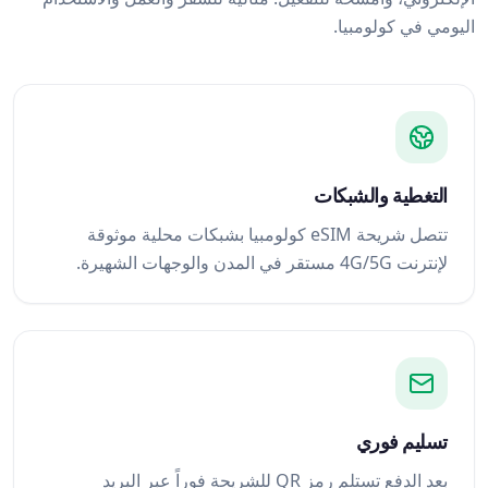
اليومي في كولومبيا.
التغطية والشبكات
تتصل شريحة eSIM كولومبيا بشبكات محلية موثوقة
لإنترنت 4G/5G مستقر في المدن والوجهات الشهيرة.
تسليم فوري
بعد الدفع تستلم رمز QR للشريحة فوراً عبر البريد