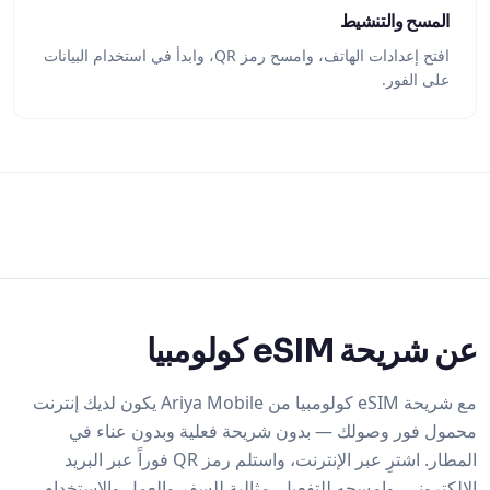
المسح والتنشيط
افتح إعدادات الهاتف، وامسح رمز QR، وابدأ في استخدام البيانات
على الفور.
عن شريحة eSIM كولومبيا
مع شريحة eSIM كولومبيا من Ariya Mobile يكون لديك إنترنت
محمول فور وصولك — بدون شريحة فعلية وبدون عناء في
المطار. اشترِ عبر الإنترنت، واستلم رمز QR فوراً عبر البريد
الإلكتروني، وامسحه للتفعيل. مثالية للسفر والعمل والاستخدام