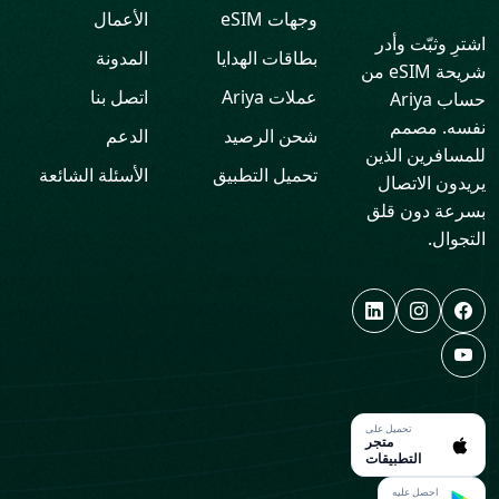
وجهات eSIM
الأعمال
اشترِ وثبّت وأدر
بطاقات الهدايا
المدونة
شريحة eSIM من
عملات Ariya
اتصل بنا
حساب Ariya
نفسه. مصمم
شحن الرصيد
الدعم
للمسافرين الذين
تحميل التطبيق
الأسئلة الشائعة
يريدون الاتصال
بسرعة دون قلق
التجوال.
تحميل على
متجر
التطبيقات
احصل عليه