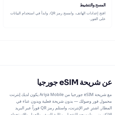
المسح والتنشيط
افتح إعدادات الهاتف، وامسح رمز QR، وابدأ في استخدام البيانات
على الفور.
عن شريحة eSIM جورجيا
مع شريحة eSIM جورجيا من Ariya Mobile يكون لديك إنترنت
محمول فور وصولك — بدون شريحة فعلية وبدون عناء في
المطار. اشترِ عبر الإنترنت، واستلم رمز QR فوراً عبر البريد
الإلكتروني، وامسحه للتفعيل. مثالية للسفر والعمل والاستخدام