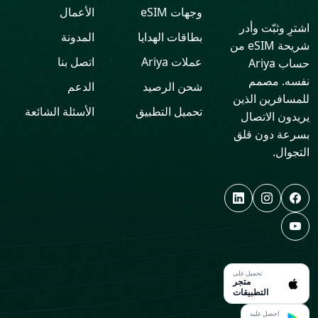
وجهات eSIM
الأعمال
اشترِ وثبّت وأدر
بطاقات الهدايا
المدونة
شريحة eSIM من
عملات Ariya
اتصل بنا
حساب Ariya
نفسه. مصمم
شحن الرصيد
الدعم
للمسافرين الذين
تحميل التطبيق
الأسئلة الشائعة
يريدون الاتصال
بسرعة دون قلق
التجوال.
تحميل على
متجر
التطبيقات
احصل عليه