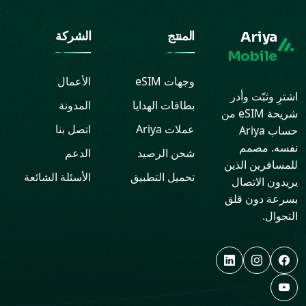
Ariya
المنتج
الشركة
Mobile
وجهات eSIM
الأعمال
اشترِ وثبّت وأدر
بطاقات الهدايا
المدونة
شريحة eSIM من
عملات Ariya
اتصل بنا
حساب Ariya
نفسه. مصمم
شحن الرصيد
الدعم
للمسافرين الذين
تحميل التطبيق
الأسئلة الشائعة
يريدون الاتصال
بسرعة دون قلق
التجوال.