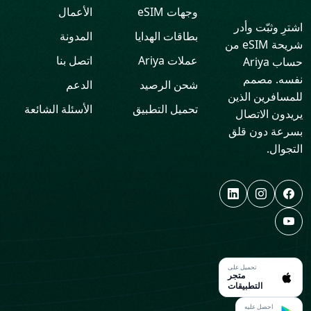
وجهات eSIM
الأعمال
اشترِ وثبّت وأدر
بطاقات الهدايا
المدونة
شريحة eSIM من
عملات Ariya
اتصل بنا
حساب Ariya
نفسه. مصمم
شحن الرصيد
الدعم
للمسافرين الذين
تحميل التطبيق
الأسئلة الشائعة
يريدون الاتصال
بسرعة دون قلق
التجوال.
تحميل على
متجر
التطبيقات
احصل عليه