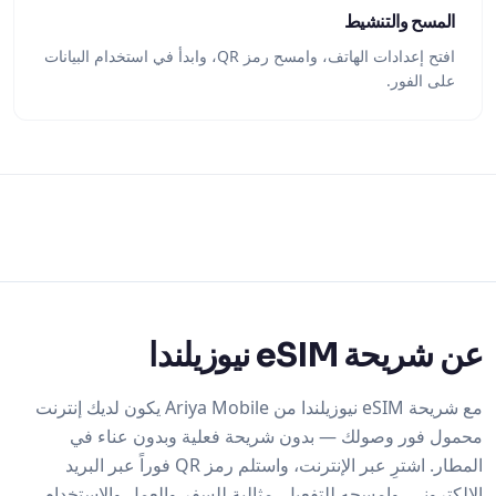
المسح والتنشيط
افتح إعدادات الهاتف، وامسح رمز QR، وابدأ في استخدام البيانات
على الفور.
عن شريحة eSIM نيوزيلندا
مع شريحة eSIM نيوزيلندا من Ariya Mobile يكون لديك إنترنت
محمول فور وصولك — بدون شريحة فعلية وبدون عناء في
المطار. اشترِ عبر الإنترنت، واستلم رمز QR فوراً عبر البريد
الإلكتروني، وامسحه للتفعيل. مثالية للسفر والعمل والاستخدام