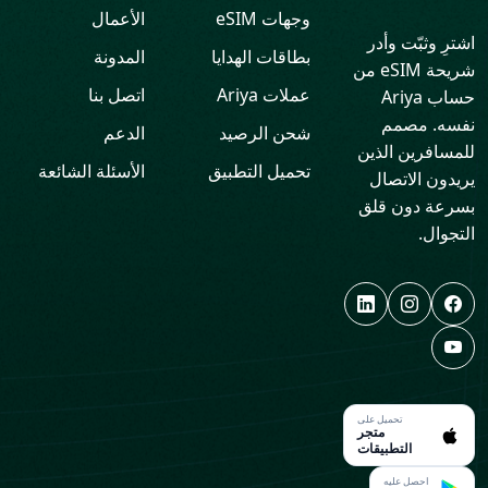
وجهات eSIM
الأعمال
اشترِ وثبّت وأدر
بطاقات الهدايا
المدونة
شريحة eSIM من
عملات Ariya
اتصل بنا
حساب Ariya
نفسه. مصمم
شحن الرصيد
الدعم
للمسافرين الذين
تحميل التطبيق
الأسئلة الشائعة
يريدون الاتصال
بسرعة دون قلق
التجوال.
تحميل على
متجر
التطبيقات
احصل عليه