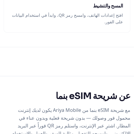
المسح والتنشيط
افتح إعدادات الهاتف، وامسح رمز QR، وابدأ في استخدام البيانات
على الفور.
عن شريحة eSIM بنما
مع شريحة eSIM بنما من Ariya Mobile يكون لديك إنترنت
محمول فور وصولك — بدون شريحة فعلية وبدون عناء في
المطار. اشترِ عبر الإنترنت، واستلم رمز QR فوراً عبر البريد
الإلكتروني، وامسحه للتفعيل. مثالية للسفر والعمل والاستخدام