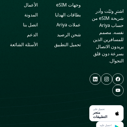
وجهات eSIM
الأعمال
اشترِ وثبّت وأدر
بطاقات الهدايا
المدونة
شريحة eSIM من
عملات Ariya
اتصل بنا
حساب Ariya
نفسه. مصمم
شحن الرصيد
الدعم
للمسافرين الذين
تحميل التطبيق
الأسئلة الشائعة
يريدون الاتصال
بسرعة دون قلق
التجوال.
تحميل على
متجر
التطبيقات
احصل عليه