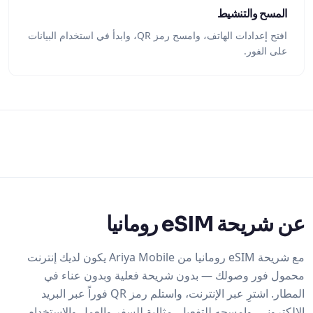
المسح والتنشيط
افتح إعدادات الهاتف، وامسح رمز QR، وابدأ في استخدام البيانات
على الفور.
عن شريحة eSIM رومانيا
مع شريحة eSIM رومانيا من Ariya Mobile يكون لديك إنترنت
محمول فور وصولك — بدون شريحة فعلية وبدون عناء في
المطار. اشترِ عبر الإنترنت، واستلم رمز QR فوراً عبر البريد
الإلكتروني، وامسحه للتفعيل. مثالية للسفر والعمل والاستخدام