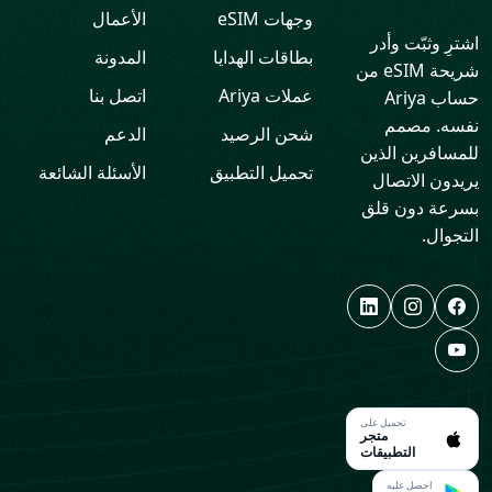
وجهات eSIM
الأعمال
اشترِ وثبّت وأدر
بطاقات الهدايا
المدونة
شريحة eSIM من
عملات Ariya
اتصل بنا
حساب Ariya
نفسه. مصمم
شحن الرصيد
الدعم
للمسافرين الذين
تحميل التطبيق
الأسئلة الشائعة
يريدون الاتصال
بسرعة دون قلق
التجوال.
تحميل على
متجر
التطبيقات
احصل عليه