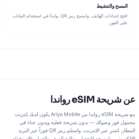
المسح والتنشيط
افتح إعدادات الهاتف، وامسح رمز QR، وابدأ في استخدام البيانات
على الفور.
عن شريحة eSIM رواندا
مع شريحة eSIM رواندا من Ariya Mobile يكون لديك إنترنت
محمول فور وصولك — بدون شريحة فعلية وبدون عناء في
المطار. اشترِ عبر الإنترنت، واستلم رمز QR فوراً عبر البريد
الإلكتروني، وامسحه للتفعيل. مثالية للسفر والعمل والاستخدام