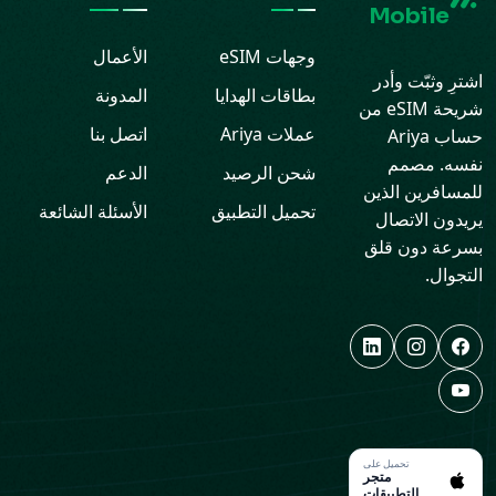
Mobile
وجهات eSIM
الأعمال
اشترِ وثبّت وأدر
بطاقات الهدايا
المدونة
شريحة eSIM من
عملات Ariya
اتصل بنا
حساب Ariya
نفسه. مصمم
شحن الرصيد
الدعم
للمسافرين الذين
تحميل التطبيق
الأسئلة الشائعة
يريدون الاتصال
بسرعة دون قلق
التجوال.
تحميل على
متجر
التطبيقات