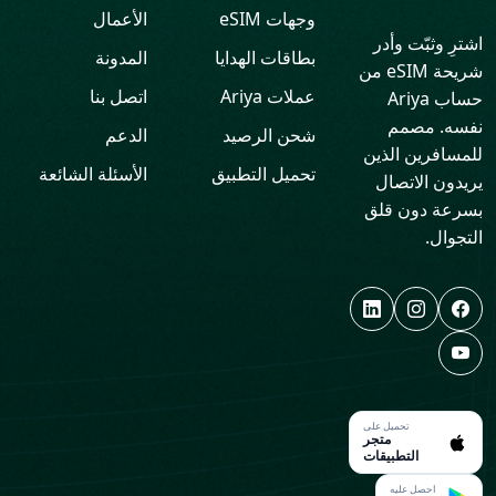
وجهات eSIM
الأعمال
اشترِ وثبّت وأدر
بطاقات الهدايا
المدونة
شريحة eSIM من
عملات Ariya
اتصل بنا
حساب Ariya
نفسه. مصمم
شحن الرصيد
الدعم
للمسافرين الذين
تحميل التطبيق
الأسئلة الشائعة
يريدون الاتصال
بسرعة دون قلق
التجوال.
تحميل على
متجر
التطبيقات
احصل عليه