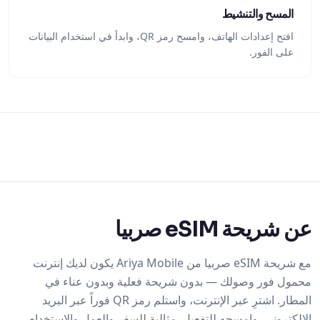
المسح والتنشيط
افتح إعدادات الهاتف، وامسح رمز QR، وابدأ في استخدام البيانات
على الفور.
عن شريحة eSIM صربيا
مع شريحة eSIM صربيا من Ariya Mobile يكون لديك إنترنت
محمول فور وصولك — بدون شريحة فعلية وبدون عناء في
المطار. اشترِ عبر الإنترنت، واستلم رمز QR فوراً عبر البريد
الإلكتروني، وامسحه للتفعيل. مثالية للسفر والعمل والاستخدام