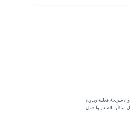
 فور وصولك — بدون شريحة فعلية وبدون
وني، وامسحه للتفعيل. مثالية للسفر والعمل