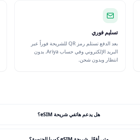
تسليم فوري
بعد الدفع تستلم رمز QR للشريحة فوراً عبر
البريد الإلكتروني وفي حساب Ariya. بدون
انتظار وبدون شحن.
هل يدعم هاتفي شريحة eSIM؟
متى أفعّل شريحة eSIM كوريا الجنوبية؟