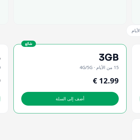
شائع
B
3GB
15 من الأيام
·
4G/5G
30
أضف إلى السلة