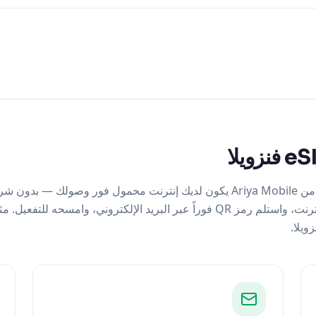
مع شريحة eSIM فنزويلا من Ariya Mobile يكون لديك إنترنت محمول فور وصولك
في المطار. اشترِ عبر الإنترنت، واستلم رمز QR فوراً عبر البريد الإلكتروني، وامسح
ويلا.