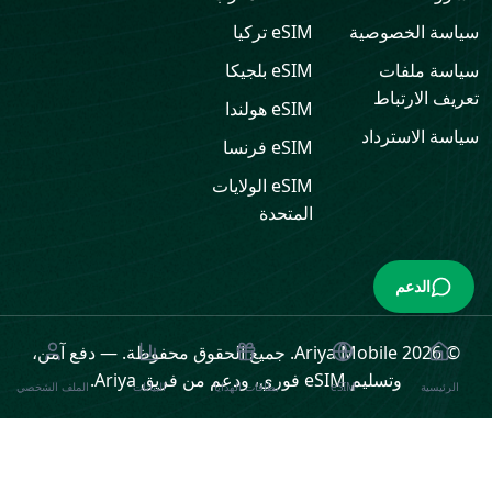
سياسة الخصوصية
eSIM
تركيا
سياسة ملفات
eSIM
بلجيكا
تعريف الارتباط
eSIM
هولندا
سياسة الاسترداد
eSIM
فرنسا
eSIM
الولايات
المتحدة
الدعم
© 2026 Ariya Mobile. جميع الحقوق محفوظة.
—
دفع آمن،
وتسليم eSIM فوري، ودعم من فريق Ariya.
الرئيسية
eSIM
بطاقات الهدايا
البيانات
الملف الشخصي