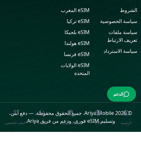
الشروط
eSIM
المغرب
سياسة الخصوصية
eSIM
تركيا
سياسة ملفات
eSIM
بلجيكا
تعريف الارتباط
eSIM
هولندا
سياسة الاسترداد
eSIM
فرنسا
eSIM
الولايات
المتحدة
الدعم
© 2026 Ariya Mobile. جميع الحقوق محفوظة.
—
دفع آمن،
وتسليم eSIM فوري، ودعم من فريق Ariya.
الرئيسية
eSIM
بطاقات الهدايا
البيانات
الملف الشخصي