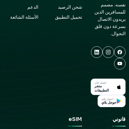
نفسه. مصمم
شحن الرصيد
الدعم
للمسافرين الذين
تحميل التطبيق
الأسئلة الشائعة
يريدون الاتصال
بسرعة دون قلق
التجوال.
تحميل على
متجر
التطبيقات
احصل عليه
جوجل بلاي
قانوني
eSIM