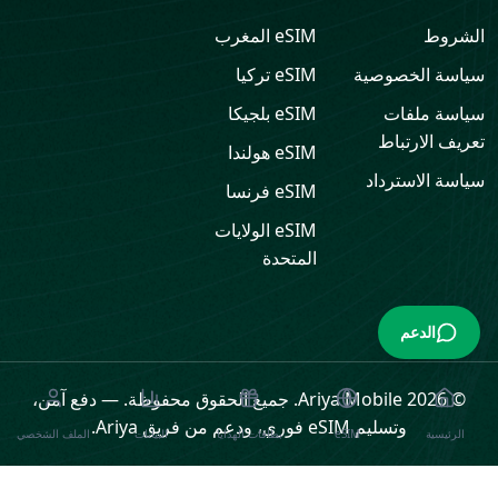
الشروط
eSIM
المغرب
سياسة الخصوصية
eSIM
تركيا
سياسة ملفات
eSIM
بلجيكا
تعريف الارتباط
eSIM
هولندا
سياسة الاسترداد
eSIM
فرنسا
eSIM
الولايات
المتحدة
الدعم
© 2026 Ariya Mobile. جميع الحقوق محفوظة.
—
دفع آمن،
وتسليم eSIM فوري، ودعم من فريق Ariya.
الرئيسية
eSIM
بطاقات الهدايا
البيانات
الملف الشخصي