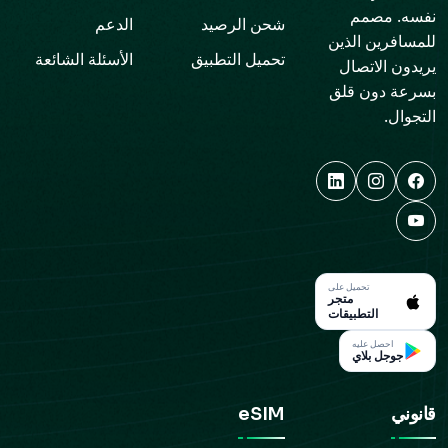
نفسه. مصمم
شحن الرصيد
الدعم
للمسافرين الذين
تحميل التطبيق
الأسئلة الشائعة
يريدون الاتصال
بسرعة دون قلق
التجوال.
تحميل على
متجر
التطبيقات
احصل عليه
جوجل بلاي
قانوني
eSIM