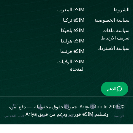
الشروط
eSIM
المغرب
سياسة الخصوصية
eSIM
تركيا
سياسة ملفات
eSIM
بلجيكا
تعريف الارتباط
eSIM
هولندا
سياسة الاسترداد
eSIM
فرنسا
eSIM
الولايات
المتحدة
الدعم
© 2026 Ariya Mobile. جميع الحقوق محفوظة.
—
دفع آمن،
وتسليم eSIM فوري، ودعم من فريق Ariya.
الرئيسية
eSIM
بطاقات الهدايا
البيانات
الملف الشخصي