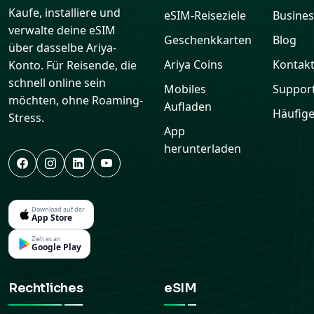
Kaufe, installiere und
eSIM-Reiseziele
Busines
verwalte deine eSIM
Geschenkkarten
Blog
über dasselbe Ariya-
Ariya Coins
Kontak
Konto. Für Reisende, die
schnell online sein
Mobiles
Suppor
möchten, ohne Roaming-
Aufladen
Häufige
Stress.
App
herunterladen
Download auf der
App Store
Zieh es an
Google Play
Rechtliches
eSIM