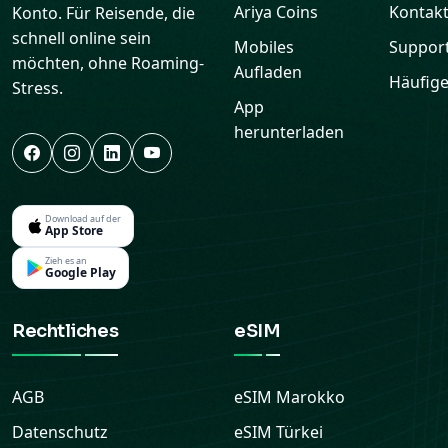
Ariya Coins
Kontak
Konto. Für Reisende, die
schnell online sein
Mobiles
Suppor
möchten, ohne Roaming-
Aufladen
Häufige
Stress.
App
herunterladen
Download auf der
App Store
Zieh es an
Google Play
Rechtliches
eSIM
AGB
eSIM
Marokko
Datenschutz
eSIM
Türkei