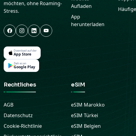
möchten, ohne Roaming-
Aufladen
Häufige
Stress.
App
herunterladen
Download auf der
App Store
Zieh es an
Google Play
Rechtliches
eSIM
AGB
eSIM
Marokko
Datenschutz
eSIM
Türkei
Cookie-Richtlinie
eSIM
Belgien