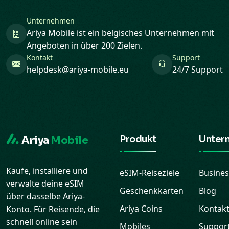
Unternehmen
Ariya Mobile ist ein belgisches Unternehmen mit
Angeboten in über 200 Zielen.
Kontakt
Support
helpdesk@ariya-mobile.eu
24/7 Support
Produkt
Unter
Ariya
Mobile
Kaufe, installiere und
eSIM-Reiseziele
Busines
verwalte deine eSIM
Geschenkkarten
Blog
über dasselbe Ariya-
Ariya Coins
Kontak
Konto. Für Reisende, die
schnell online sein
Mobiles
Suppor