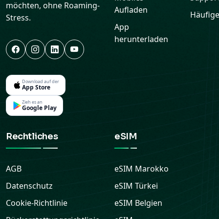
möchten, ohne Roaming-
Aufladen
Häufige
Stress.
App
herunterladen
Download auf der
App Store
Zieh es an
Google Play
Rechtliches
eSIM
AGB
eSIM
Marokko
Datenschutz
eSIM
Türkei
Cookie-Richtlinie
eSIM
Belgien