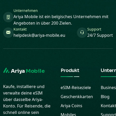
Unternehmen
Ariya Mobile ist ein belgisches Unternehmen mit
Angeboten in über 200 Zielen.
Kontakt
Support
helpdesk@ariya-mobile.eu
24/7 Support
Produkt
Unter
Ariya
Mobile
Kaufe, installiere und
eSIM-Reiseziele
Busines
verwalte deine eSIM
Geschenkkarten
Blog
über dasselbe Ariya-
Ariya Coins
Kontak
Konto. Für Reisende, die
schnell online sein
Mobiles
Suppor