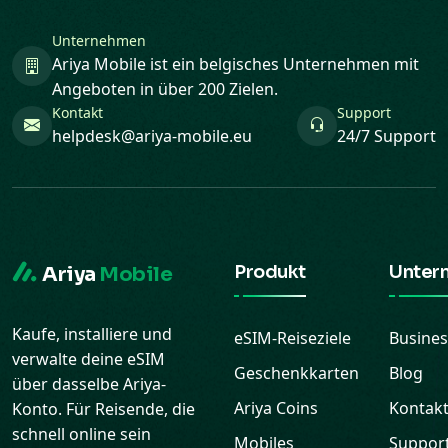
Unternehmen
Ariya Mobile ist ein belgisches Unternehmen mit
Angeboten in über 200 Zielen.
Kontakt
Support
helpdesk@ariya-mobile.eu
24/7 Support
Produkt
Unter
Ariya
Mobile
Kaufe, installiere und
eSIM-Reiseziele
Busines
verwalte deine eSIM
Geschenkkarten
Blog
über dasselbe Ariya-
Ariya Coins
Kontak
Konto. Für Reisende, die
schnell online sein
Mobiles
Suppor