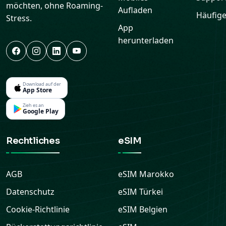
möchten, ohne Roaming-
Aufladen
Häufige
Stress.
App
herunterladen
Download auf der
App Store
Zieh es an
Google Play
Rechtliches
eSIM
AGB
eSIM
Marokko
Datenschutz
eSIM
Türkei
Cookie-Richtlinie
eSIM
Belgien