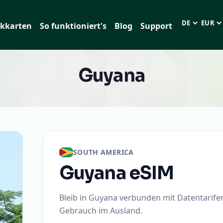
kkarten
So funktioniert's
Blog
Support
Sprache
EUR (€
Guyana
SOUTH AMERICA
Guyana
eSIM
Bleib in Guyana verbunden mit Datentarifen
Gebrauch im Ausland.