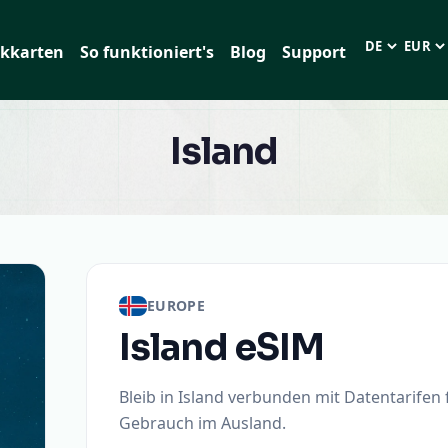
kkarten
So funktioniert's
Blog
Support
Sprache
EUR (€
Island
EUROPE
Island
eSIM
Bleib in Island verbunden mit Datentarifen 
Gebrauch im Ausland.