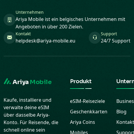
Unternehmen
Ariya Mobile ist ein belgisches Unternehmen mit
Angeboten in über 200 Zielen.
Kontakt
Support
helpdesk@ariya-mobile.eu
24/7 Support
Produkt
Unter
Ariya
Mobile
Kaufe, installiere und
eSIM-Reiseziele
Busines
verwalte deine eSIM
Geschenkkarten
Blog
über dasselbe Ariya-
Ariya Coins
Kontak
Konto. Für Reisende, die
schnell online sein
Mobiles
Suppor