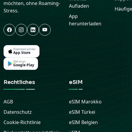
möchten, ohne Roaming-
Aufladen
Häufige
Stress.
App
herunterladen
Download auf der
App Store
Zieh es an
Google Play
Rechtliches
eSIM
AGB
eSIM
Marokko
Datenschutz
eSIM
Türkei
Cookie-Richtlinie
eSIM
Belgien