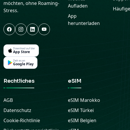
möchten, ohne Roaming-
Aufladen
Häufige
Stress.
App
herunterladen
Download auf der
App Store
Zieh es an
Google Play
Rechtliches
eSIM
AGB
eSIM
Marokko
Datenschutz
eSIM
Türkei
Cookie-Richtlinie
eSIM
Belgien