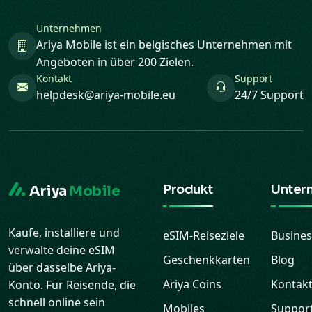
Unternehmen
Ariya Mobile ist ein belgisches Unternehmen mit
Angeboten in über 200 Zielen.
Kontakt
Support
helpdesk@ariya-mobile.eu
24/7 Support
Produkt
Unter
Ariya
Mobile
Kaufe, installiere und
eSIM-Reiseziele
Busines
verwalte deine eSIM
Geschenkkarten
Blog
über dasselbe Ariya-
Ariya Coins
Kontak
Konto. Für Reisende, die
schnell online sein
Mobiles
Suppor