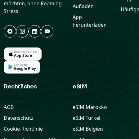
möchten, ohne Roaming-
Aufladen
Häufige
Stress.
App
herunterladen
Download auf der
App Store
Zieh es an
Google Play
Rechtliches
eSIM
AGB
eSIM
Marokko
Datenschutz
eSIM
Türkei
Cookie-Richtlinie
eSIM
Belgien