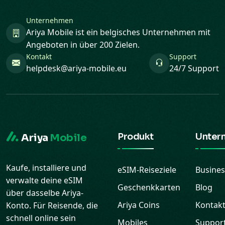
Unternehmen
Ariya Mobile ist ein belgisches Unternehmen mit
Angeboten in über 200 Zielen.
Kontakt
Support
helpdesk@ariya-mobile.eu
24/7 Support
Produkt
Unter
Ariya
Mobile
Kaufe, installiere und
eSIM-Reiseziele
Busines
verwalte deine eSIM
Geschenkkarten
Blog
über dasselbe Ariya-
Ariya Coins
Kontak
Konto. Für Reisende, die
schnell online sein
Mobiles
Suppor