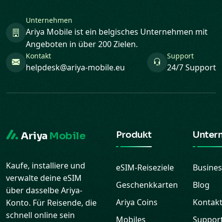
Unternehmen
Ariya Mobile ist ein belgisches Unternehmen mit
Angeboten in über 200 Zielen.
Kontakt
Support
helpdesk@ariya-mobile.eu
24/7 Support
Produkt
Unter
Ariya
Mobile
Kaufe, installiere und
eSIM-Reiseziele
Busines
verwalte deine eSIM
Geschenkkarten
Blog
über dasselbe Ariya-
Ariya Coins
Kontak
Konto. Für Reisende, die
schnell online sein
Mobiles
Suppor