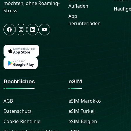
möchten, ohne Roaming-
Aufladen
Häufige
Stress.
App
herunterladen
Download auf der
App Store
Zieh es an
Google Play
Rechtliches
eSIM
AGB
eSIM
Marokko
Datenschutz
eSIM
Türkei
Cookie-Richtlinie
eSIM
Belgien