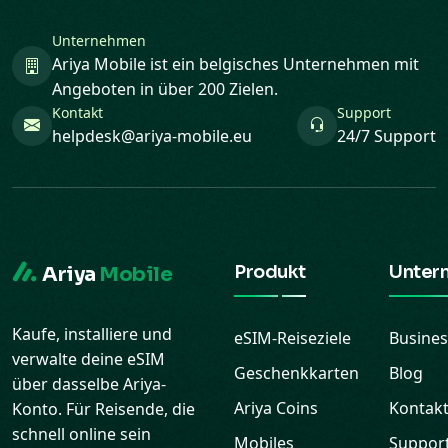
Unternehmen
Ariya Mobile ist ein belgisches Unternehmen mit
Angeboten in über 200 Zielen.
Kontakt
Support
helpdesk@ariya-mobile.eu
24/7 Support
Produkt
Unter
Ariya
Mobile
Kaufe, installiere und
eSIM-Reiseziele
Busines
verwalte deine eSIM
Geschenkkarten
Blog
über dasselbe Ariya-
Ariya Coins
Kontak
Konto. Für Reisende, die
schnell online sein
Mobiles
Suppor