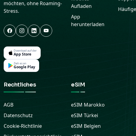
möchten, ohne Roaming-
Aufladen
Häufige
Stress.
App
herunterladen
Download auf der
App Store
Zieh es an
Google Play
Rechtliches
eSIM
AGB
eSIM
Marokko
Datenschutz
eSIM
Türkei
Cookie-Richtlinie
eSIM
Belgien