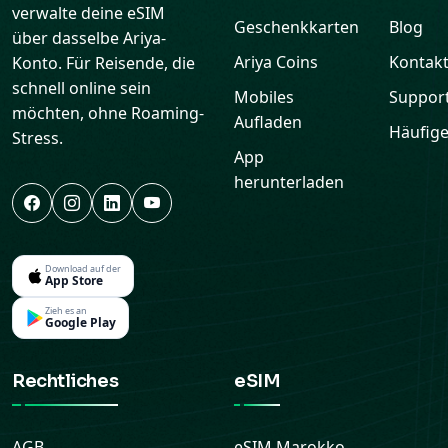
verwalte deine eSIM
Geschenkkarten
Blog
über dasselbe Ariya-
Ariya Coins
Kontak
Konto. Für Reisende, die
schnell online sein
Mobiles
Suppor
möchten, ohne Roaming-
Aufladen
Häufige
Stress.
App
herunterladen
Download auf der
App Store
Zieh es an
Google Play
Rechtliches
eSIM
AGB
eSIM
Marokko