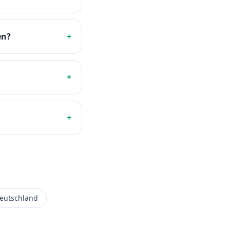
en?
+
+
+
eutschland