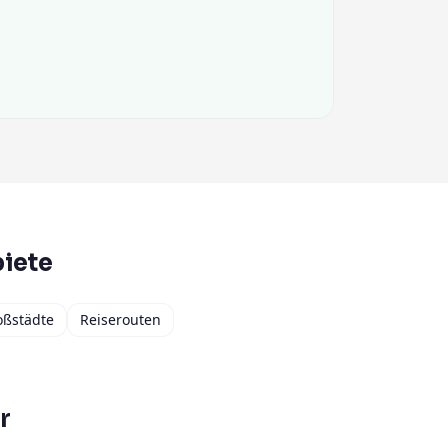
iete
oßstädte
Reiserouten
r