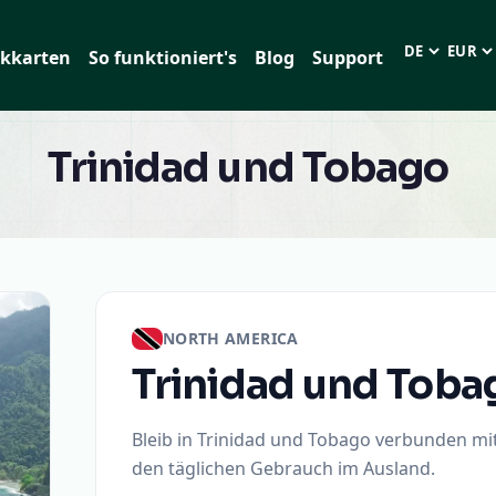
kkarten
So funktioniert's
Blog
Support
Sprache
EUR (€
Trinidad und Tobago
NORTH AMERICA
Trinidad und Toba
Bleib in Trinidad und Tobago verbunden mit
den täglichen Gebrauch im Ausland.