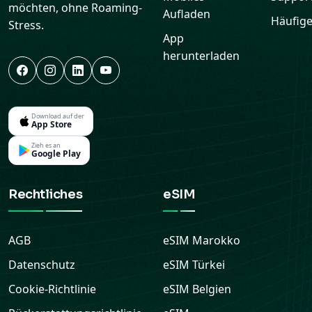
möchten, ohne Roaming-
Aufladen
Häufige
Stress.
App
herunterladen
Download auf der
App Store
Zieh es an
Google Play
Rechtliches
eSIM
AGB
eSIM
Marokko
Datenschutz
eSIM
Türkei
Cookie-Richtlinie
eSIM
Belgien