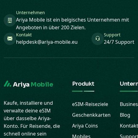
Unternehmen
Ariya Mobile ist ein belgisches Unternehmen mit
Angeboten in über 200 Zielen.
Kontakt
Support
helpdesk@ariya-mobile.eu
24/7 Support
Produkt
Unter
Ariya
Mobile
Kaufe, installiere und
eSIM-Reiseziele
Busines
verwalte deine eSIM
Geschenkkarten
Blog
über dasselbe Ariya-
Ariya Coins
Kontak
Konto. Für Reisende, die
schnell online sein
Mobiles
Suppor