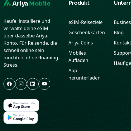
Produkt
Unter
Ariya
Mobile
Kaufe, installiere und
eSIM-Reiseziele
Busines
verwalte deine eSIM
Geschenkkarten
Blog
über dasselbe Ariya-
Ariya Coins
Kontak
Konto. Für Reisende, die
schnell online sein
Mobiles
Suppor
möchten, ohne Roaming-
Aufladen
Häufige
Stress.
App
herunterladen
Download auf der
App Store
Zieh es an
Google Play