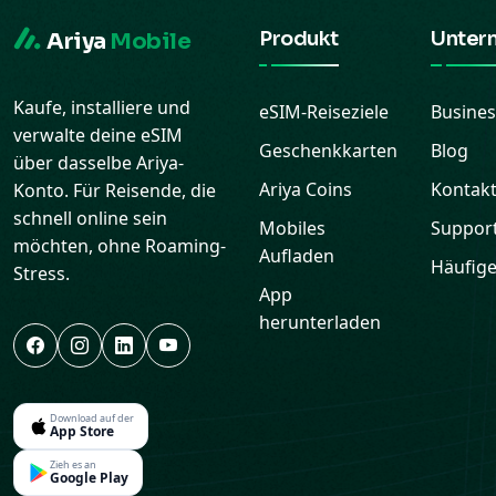
Produkt
Unter
Ariya
Mobile
Kaufe, installiere und
eSIM-Reiseziele
Busines
verwalte deine eSIM
Geschenkkarten
Blog
über dasselbe Ariya-
Ariya Coins
Kontak
Konto. Für Reisende, die
schnell online sein
Mobiles
Suppor
möchten, ohne Roaming-
Aufladen
Häufige
Stress.
App
herunterladen
Download auf der
App Store
Zieh es an
Google Play