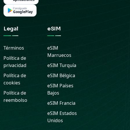
Consíguelo
GooglePlay
Legal
eSIM
Términos
eSIM
Marruecos
Política de
privacidad
eSIM
Turquía
Política de
eSIM
Bélgica
cookies
eSIM
Países
Política de
Bajos
reembolso
eSIM
Francia
eSIM
Estados
Unidos