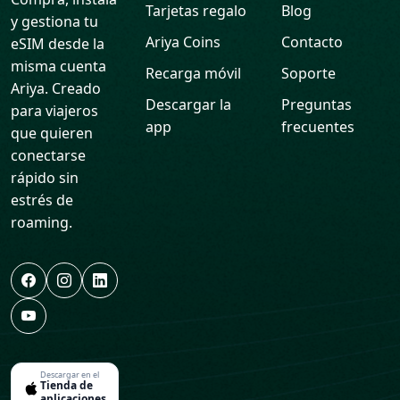
Tarjetas regalo
Blog
y gestiona tu
Ariya Coins
Contacto
eSIM desde la
misma cuenta
Recarga móvil
Soporte
Ariya. Creado
Descargar la
Preguntas
para viajeros
app
frecuentes
que quieren
conectarse
rápido sin
estrés de
roaming.
Descargar en el
Tienda de
aplicaciones