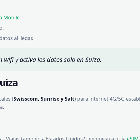
ya Mobile
.
o.
atos al llegar.
 wifi y activa los datos solo en Suiza.
uiza
ales (
Swisscom, Sunrise y Salt
) para internet 4G/5G estab
a.
 ¿Viajas también a Estados Unidos? Lee nuestra guía
eSIM 