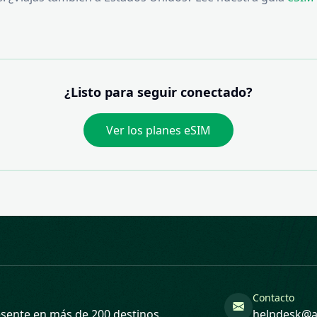
¿Listo para seguir conectado?
Ver los planes eSIM
Contacto
sente en más de 200 destinos.
helpdesk@a