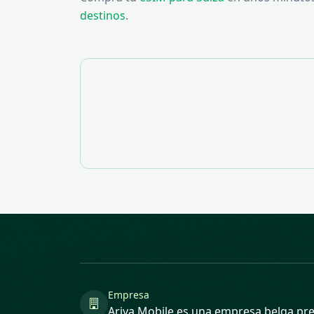
destinos
.
Empresa
Ariya Mobile es una empresa belga pre