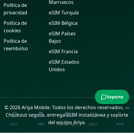
Marruecos
Política de
privacidad
eSIM
Turquía
Política de
eSIM
Bélgica
cookies
eSIM
Países
Política de
Bajos
reembolso
eSIM
Francia
eSIM
Estados
Unidos
Soporte
© 2026 Ariya Mobile. Todos los derechos reservados.
—
Checkout seguro, entrega eSIM instantánea y soporte
del equipo Ariya.
Inicio
eSIM
Tarjetas regalo
Datos
Perfil