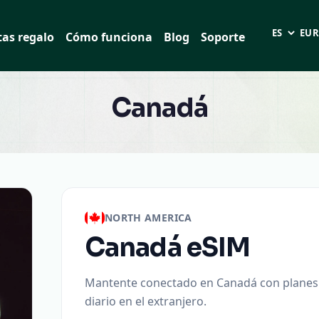
tas regalo
Cómo funciona
Blog
Soporte
Idioma
EUR 
Canadá
NORTH AMERICA
Canadá
eSIM
Mantente conectado en Canadá con planes de
diario en el extranjero.