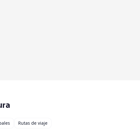
ura
pales
Rutas de viaje