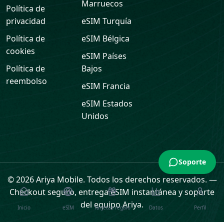
Marruecos
Política de
privacidad
eSIM
Turquía
Política de
eSIM
Bélgica
cookies
eSIM
Países
Política de
Bajos
reembolso
eSIM
Francia
eSIM
Estados
Unidos
Soporte
© 2026 Ariya Mobile. Todos los derechos reservados.
—
Checkout seguro, entrega eSIM instantánea y soporte
del equipo Ariya.
Inicio
eSIM
Tarjetas regalo
Datos
Perfil