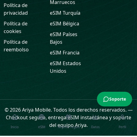
Marruecos
Política de
privacidad
eSIM
Turquía
Política de
eSIM
Bélgica
cookies
eSIM
Países
Política de
Bajos
reembolso
eSIM
Francia
eSIM
Estados
Unidos
Soporte
© 2026 Ariya Mobile. Todos los derechos reservados.
—
Checkout seguro, entrega eSIM instantánea y soporte
del equipo Ariya.
Inicio
eSIM
Tarjetas regalo
Datos
Perfil