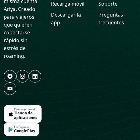
misma cuenta
Recarga móvil
Soporte
Ariya. Creado
Descargar la
Preguntas
para viajeros
app
frecuentes
que quieren
conectarse
rápido sin
estrés de
roaming.
Descargar en el
Tienda de
aplicaciones
Consíguelo
GooglePlay