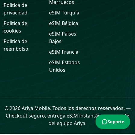
Marruecos
Política de
privacidad
eSIM
Turquía
Política de
eSIM
Bélgica
cookies
eSIM
Países
Política de
Bajos
reembolso
eSIM
Francia
eSIM
Estados
Unidos
Soporte
© 2026 Ariya Mobile. Todos los derechos reservados.
—
Checkout seguro, entrega eSIM instantánea y soporte
del equipo Ariya.
Inicio
eSIM
Tarjetas regalo
Datos
Perfil