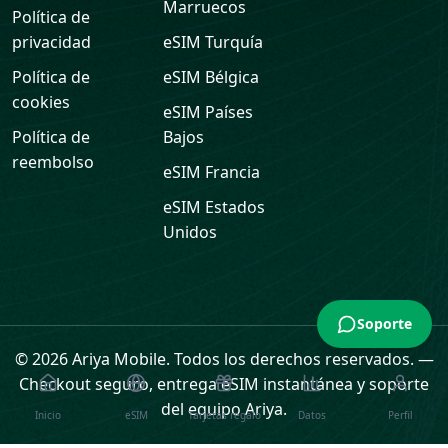
Marruecos
Política de
privacidad
eSIM
Turquía
Política de
eSIM
Bélgica
cookies
eSIM
Países
Política de
Bajos
reembolso
eSIM
Francia
eSIM
Estados
Unidos
Soporte
© 2026 Ariya Mobile. Todos los derechos reservados.
—
Checkout seguro, entrega eSIM instantánea y soporte
del equipo Ariya.
Inicio
eSIM
Tarjetas regalo
Datos
Perfil