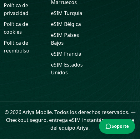
Marruecos
Política de
privacidad
eSIM
Turquía
Política de
eSIM
Bélgica
cookies
eSIM
Países
Política de
Bajos
reembolso
eSIM
Francia
eSIM
Estados
Unidos
Soporte
© 2026 Ariya Mobile. Todos los derechos reservados.
—
Checkout seguro, entrega eSIM instantánea y soporte
del equipo Ariya.
Inicio
eSIM
Tarjetas regalo
Datos
Perfil